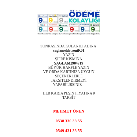
SONRASINDA KULANICI ADINA
saglamelektroniK01
YAZIN
ŞİFRE KISMINA
SAGLAM2904719
BÜYÜK HARFLE YAZIN
VE ORDA KARTINIZA UYGUN
SEÇENEKLERLE
TAKSITLENDİRMEYİ
YAPABİLİRSINIZ...
HER KARTA PEŞİN FİYATINA 9
TAKSİT
MEHMET ÖNEN
0538 330 33 55
0549 431 33 55