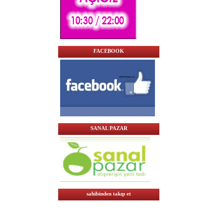
FACEBOOK
SANAL PAZAR
sahibinden takıp et