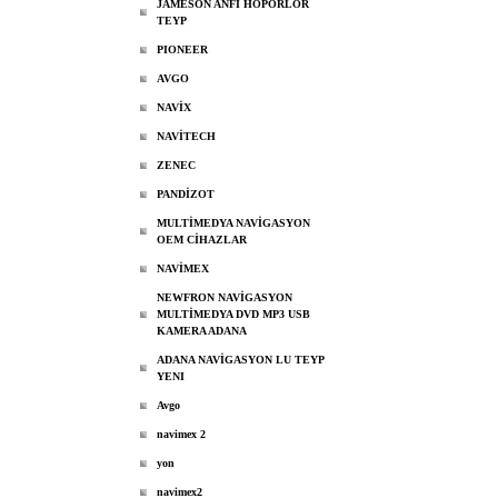
JAMESON ANFİ HOPÖRLOR
TEYP
PIONEER
AVGO
NAVİX
NAVİTECH
ZENEC
PANDİZOT
MULTİMEDYA NAVİGASYON
OEM CİHAZLAR
NAVİMEX
NEWFRON NAVİGASYON
MULTİMEDYA DVD MP3 USB
KAMERA ADANA
ADANA NAVİGASYON LU TEYP
YENI
Avgo
navimex 2
yon
navimex2