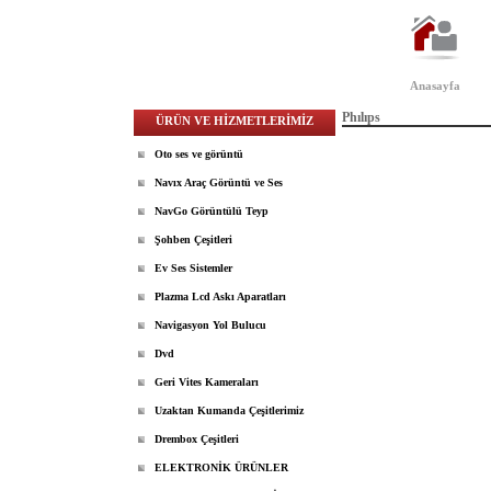
Anasayfa
Phılıps
ÜRÜN VE HİZMETLERİMİZ
Oto ses ve görüntü
Navıx Araç Görüntü ve Ses
NavGo Görüntülü Teyp
Şohben Çeşitleri
Ev Ses Sistemler
Plazma Lcd Askı Aparatları
Navigasyon Yol Bulucu
Dvd
Geri Vites Kameraları
Uzaktan Kumanda Çeşitlerimiz
Drembox Çeşitleri
ELEKTRONİK ÜRÜNLER