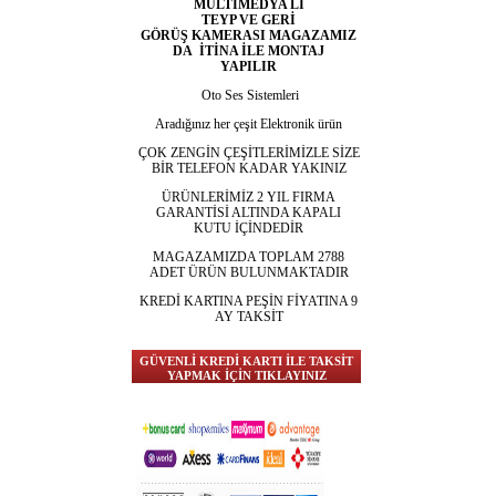
MULTİMEDYA LI
TEYP VE GERİ
GÖRÜŞ KAMERASI MAGAZAMIZ
DA İTİNA İLE MONTAJ
YAPILIR
Oto Ses Sistemleri
Aradığınız her çeşit Elektronik ürün
ÇOK ZENGİN ÇEŞİTLERİMİZLE SİZE
BİR TELEFON KADAR YAKINIZ
ÜRÜNLERİMİZ 2 YIL FIRMA
GARANTİSİ ALTINDA KAPALI
KUTU İÇİNDEDİR
MAGAZAMIZDA TOPLAM 2788
ADET ÜRÜN BULUNMAKTADIR
KREDİ KARTINA PEŞİN FİYATINA 9
AY TAKSİT
GÜVENLİ KREDİ KARTI İLE TAKSİT
YAPMAK İÇİN TIKLAYINIZ