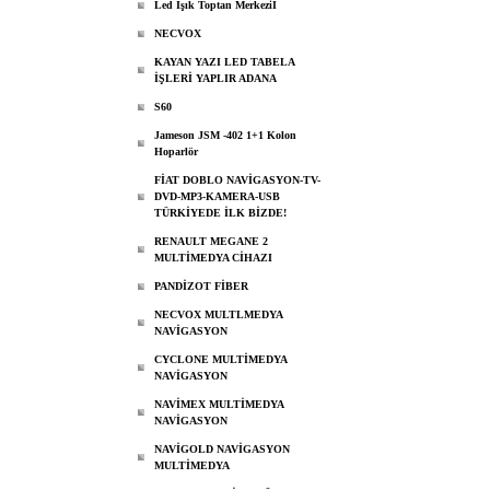
Led Işık Toptan Merkeziİ
NECVOX
KAYAN YAZI LED TABELA
İŞLERİ YAPLIR ADANA
S60
Jameson JSM -402 1+1 Kolon
Hoparlör
FİAT DOBLO NAVİGASYON-TV-
DVD-MP3-KAMERA-USB
TÜRKİYEDE İLK BİZDE!
RENAULT MEGANE 2
MULTİMEDYA CİHAZI
PANDİZOT FİBER
NECVOX MULTLMEDYA
NAVİGASYON
CYCLONE MULTİMEDYA
NAVİGASYON
NAVİMEX MULTİMEDYA
NAVİGASYON
NAVİGOLD NAVİGASYON
MULTİMEDYA