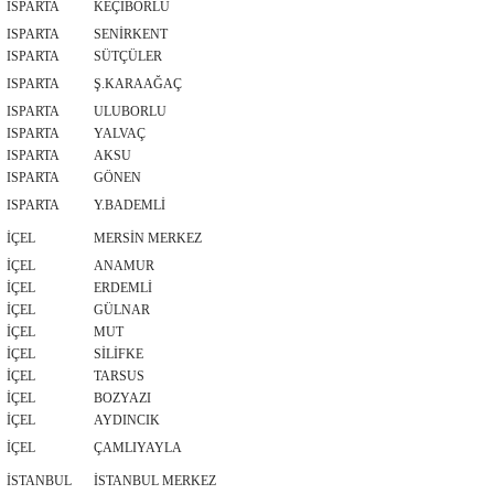
ISPARTA
KEÇİBORLU
ISPARTA
SENİRKENT
ISPARTA
SÜTÇÜLER
ISPARTA
Ş.KARAAĞAÇ
ISPARTA
ULUBORLU
ISPARTA
YALVAÇ
ISPARTA
AKSU
ISPARTA
GÖNEN
ISPARTA
Y.BADEMLİ
İÇEL
MERSİN MERKEZ
İÇEL
ANAMUR
İÇEL
ERDEMLİ
İÇEL
GÜLNAR
İÇEL
MUT
İÇEL
SİLİFKE
İÇEL
TARSUS
İÇEL
BOZYAZI
İÇEL
AYDINCIK
İÇEL
ÇAMLIYAYLA
İSTANBUL
İSTANBUL MERKEZ