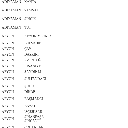
ADIYAMAN
KAHTA
ADIYAMAN
SAMSAT
ADIYAMAN
SİNCİK
ADIYAMAN
TUT
AFYON
AFYON MERKEZ
AFYON
BOLVADİN
AFYON
ÇAY
AFYON
DAZKIRI
AFYON
EMİRDAĞ
AFYON
İHSANİYE
AFYON
SANDIKLI
AFYON
SULTANDAĞI
AFYON
ŞUHUT
AFYON
DİNAR
AFYON
BAŞMAKÇI
AFYON
BAYAT
AFYON
İSÇEHİSAR
SİNANPAŞA-
AFYON
SİNCANLI
AFYON
ÇOBANLAR