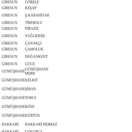
GİRESUN
GÖRELE
GİRESUN
KEŞAP
GİRESUN
Ş.KARAHİSAR
GİRESUN
TİREBOLU
GİRESUN
PİRAZİZ
GİRESUN
YAĞLIDERE
GİRESUN
ÇANAKÇI
GİRESUN
ÇAMOLUK
GİRESUN
DOĞANKENT
GİRESUN
GÜCE
GÜMÜŞHANE
GÜMÜŞHANE
MERK
GÜMÜŞHANE
KELKİT
GÜMÜŞHANE
ŞİRAN
GÜMÜŞHANE
TORUL
GÜMÜŞHANE
KÖSE
GÜMÜŞHANE
KÜRTÜN
HAKKARİ
HAKKARİ MERKEZ
HAKKARİ
ÇUKURCA