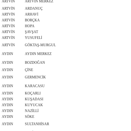
ARTVİN
ARTVİN MERKEZ
ARTVİN
ARDANUÇ
ARTVİN
ARHAVİ
ARTVİN
BORÇKA
ARTVİN
HOPA
ARTVİN
ŞAVŞAT
ARTVİN
YUSUFELİ
ARTVİN
GÖKTAŞ-MURGUL
AYDIN
AYDIN MERKEZ
AYDIN
BOZDOĞAN
AYDIN
ÇİNE
AYDIN
GERMENCİK
AYDIN
KARACASU
AYDIN
KOÇARLI
AYDIN
KUŞADASI
AYDIN
KUYUCAK
AYDIN
NAZİLLİ
AYDIN
SÖKE
AYDIN
SULTANHİSAR