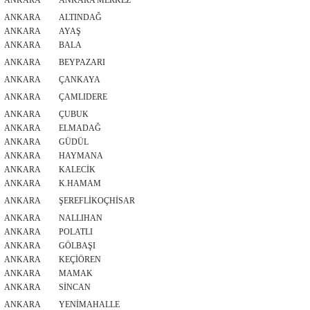
ANKARA
ANKARA MERKEZ
ANKARA
ALTINDAĞ
ANKARA
AYAŞ
ANKARA
BALA
ANKARA
BEYPAZARI
ANKARA
ÇANKAYA
ANKARA
ÇAMLIDERE
ANKARA
ÇUBUK
ANKARA
ELMADAĞ
ANKARA
GÜDÜL
ANKARA
HAYMANA
ANKARA
KALECİK
ANKARA
K.HAMAM
ANKARA
ŞEREFLİKOÇHİSAR
ANKARA
NALLIHAN
ANKARA
POLATLI
ANKARA
GÖLBAŞI
ANKARA
KEÇİÖREN
ANKARA
MAMAK
ANKARA
SİNCAN
ANKARA
YENİMAHALLE