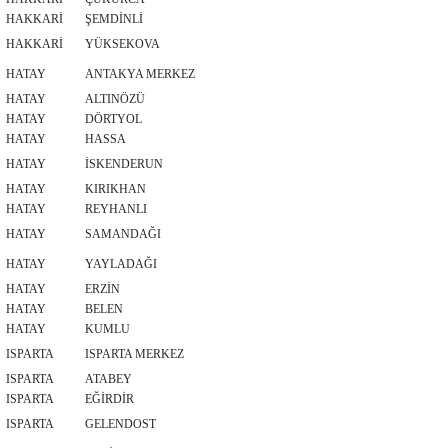
HAKKARİ
ŞEMDİNLİ
HAKKARİ
YÜKSEKOVA
HATAY
ANTAKYA MERKEZ
HATAY
ALTINÖZÜ
HATAY
DÖRTYOL
HATAY
HASSA
HATAY
İSKENDERUN
HATAY
KIRIKHAN
HATAY
REYHANLI
HATAY
SAMANDAĞI
HATAY
YAYLADAĞI
HATAY
ERZİN
HATAY
BELEN
HATAY
KUMLU
ISPARTA
ISPARTA MERKEZ
ISPARTA
ATABEY
ISPARTA
EĞİRDİR
ISPARTA
GELENDOST