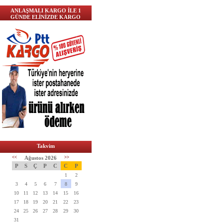
ANLAŞMALI KARGO İLE 1
GÜNDE ELİNİZDE KARGO
Takvim
<<
Ağustos 2026
>>
P
S
Ç
P
C
C
P
1
2
3
4
5
6
7
8
9
10
11
12
13
14
15
16
17
18
19
20
21
22
23
24
25
26
27
28
29
30
31