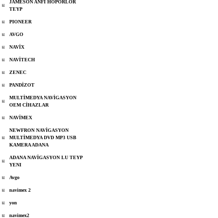
JAMESON ANFİ HOPÖRLOR
TEYP
PIONEER
AVGO
NAVİX
NAVİTECH
ZENEC
PANDİZOT
MULTİMEDYA NAVİGASYON
OEM CİHAZLAR
NAVİMEX
NEWFRON NAVİGASYON
MULTİMEDYA DVD MP3 USB
KAMERA ADANA
ADANA NAVİGASYON LU TEYP
YENI
Avgo
navimex 2
yon
navimex2