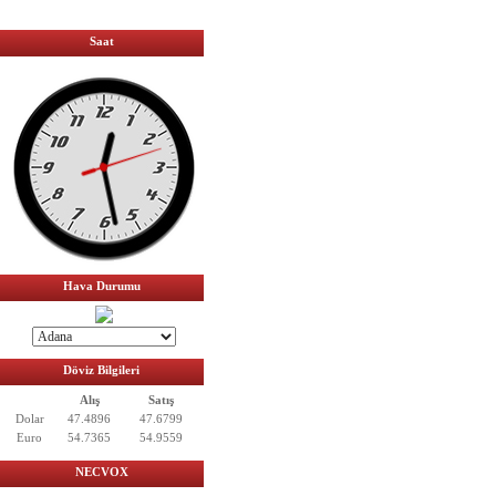
Saat
Hava Durumu
Döviz Bilgileri
Alış
Satış
Dolar
47.4896
47.6799
Euro
54.7365
54.9559
NECVOX