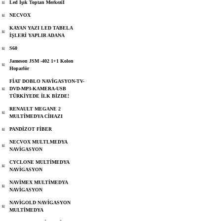
Led Işık Toptan Merkeziİ
NECVOX
KAYAN YAZI LED TABELA
İŞLERİ YAPLIR ADANA
S60
Jameson JSM -402 1+1 Kolon
Hoparlör
FİAT DOBLO NAVİGASYON-TV-
DVD-MP3-KAMERA-USB
TÜRKİYEDE İLK BİZDE!
RENAULT MEGANE 2
MULTİMEDYA CİHAZI
PANDİZOT FİBER
NECVOX MULTLMEDYA
NAVİGASYON
CYCLONE MULTİMEDYA
NAVİGASYON
NAVİMEX MULTİMEDYA
NAVİGASYON
NAVİGOLD NAVİGASYON
MULTİMEDYA