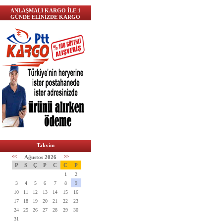
ANLAŞMALI KARGO İLE 1
GÜNDE ELİNİZDE KARGO
Takvim
<<
Ağustos 2026
>>
P
S
Ç
P
C
C
P
1
2
3
4
5
6
7
8
9
10
11
12
13
14
15
16
17
18
19
20
21
22
23
24
25
26
27
28
29
30
31