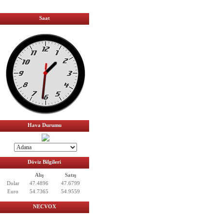
Saat
Hava Durumu
Döviz Bilgileri
Alış
Satış
Dolar
47.4896
47.6799
Euro
54.7365
54.9559
NECVOX