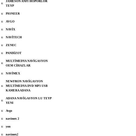
JAMESON ANFİ HOPÖRLOR
TEYP
PIONEER
AVGO
NAVİX
NAVİTECH
ZENEC
PANDİZOT
MULTİMEDYA NAVİGASYON
OEM CİHAZLAR
NAVİMEX
NEWFRON NAVİGASYON
MULTİMEDYA DVD MP3 USB
KAMERA ADANA
ADANA NAVİGASYON LU TEYP
YENI
Avgo
navimex 2
yon
navimex2