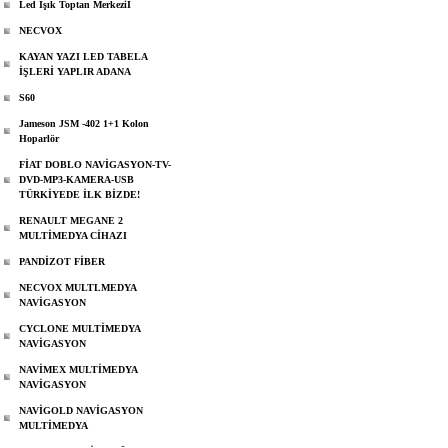
Led Işık Toptan Merkeziİ
NECVOX
KAYAN YAZI LED TABELA
İŞLERİ YAPLIR ADANA
S60
Jameson JSM -402 1+1 Kolon
Hoparlör
FİAT DOBLO NAVİGASYON-TV-
DVD-MP3-KAMERA-USB
TÜRKİYEDE İLK BİZDE!
RENAULT MEGANE 2
MULTİMEDYA CİHAZI
PANDİZOT FİBER
NECVOX MULTLMEDYA
NAVİGASYON
CYCLONE MULTİMEDYA
NAVİGASYON
NAVİMEX MULTİMEDYA
NAVİGASYON
NAVİGOLD NAVİGASYON
MULTİMEDYA