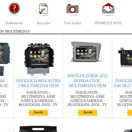
Hakkımızda
Dosyalar
Foto Galeri
ZİYARETÇİ NOTU
ON MULTİMEDYA
NAVIGOLD 8828 2012
04
NAVIGOLD 8854 ASTRA
HONDA CIVIC
NAVIGO
0 M
J MULTIMEDYA OEM
MULTIMEDYA OEM
E46 MUL
-
NAVİGSYON -
-NAVİGSYON -
-NA
ERİ
MULTİMEDYA -GERİ
MULTİMEDYA -GERİ
MULTİ
I -
GÖRÜŞ KAMERASI -
GÖRÜŞ KAMERASI -
GÖRÜŞ
 - TV
BLUETOOTH -DVD - TV
BLUETOOTH -DVD - TV
BLUETOO
İncele
İncele