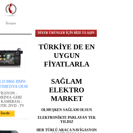
İletişim
DİYER ÜRÜNLER İÇİN BİZE ULAŞIN
TÜRKİYE DE EN
UYGUN
FİYATLARLA
SAĞLAM
LD 8866 BMW
TIMEDYA OEM
ELEKTRO
VİGSYON -
MARKET
MEDYA -GERİ
 KAMERASI -
TH -DVD - TV
OLMUŞKEN
SAĞLAM
OLSUN
İncele
ELEKTRONİKTE
PARLAYAN
TEK
YILDIZ
HER TÜRLÜ ARACA NAVİGASYON