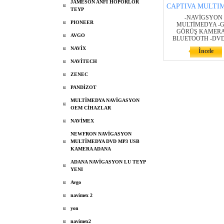
JAMESON ANFİ HOPÖRLOR
CAPTIVA MULTI
TEYP
-NAVİGSYON 
PIONEER
MULTİMEDYA -G
GÖRÜŞ KAMERAS
AVGO
BLUETOOTH -DVD
NAVİX
İncele
NAVİTECH
ZENEC
PANDİZOT
MULTİMEDYA NAVİGASYON
OEM CİHAZLAR
NAVİMEX
NEWFRON NAVİGASYON
MULTİMEDYA DVD MP3 USB
KAMERA ADANA
ADANA NAVİGASYON LU TEYP
YENI
Avgo
navimex 2
yon
navimex2