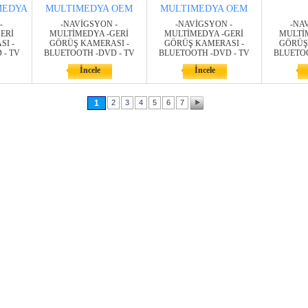
MEDYA
MULTIMEDYA OEM
MULTIMEDYA OEM
-
-NAVİGSYON -
-NAVİGSYON -
-NA
ERİ
MULTİMEDYA -GERİ
MULTİMEDYA -GERİ
MULTİ
I -
GÖRÜŞ KAMERASI -
GÖRÜŞ KAMERASI -
GÖRÜŞ
 - TV
BLUETOOTH -DVD - TV
BLUETOOTH -DVD - TV
BLUETOO
İncele
İncele
1
2
3
4
5
6
7