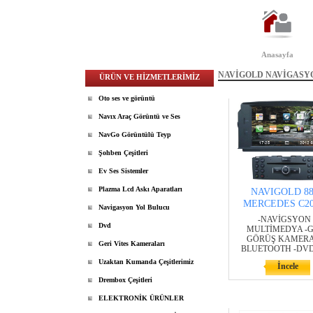
Anasayfa
NAVİGOLD NAVİGASY
ÜRÜN VE HİZMETLERİMİZ
Oto ses ve görüntü
Navıx Araç Görüntü ve Ses
NavGo Görüntülü Teyp
Şohben Çeşitleri
Ev Ses Sistemler
Plazma Lcd Askı Aparatları
NAVIGOLD 88
MERCEDES C20
Navigasyon Yol Bulucu
-NAVİGSYON 
Dvd
MULTİMEDYA -G
GÖRÜŞ KAMERAS
Geri Vites Kameraları
BLUETOOTH -DVD
Uzaktan Kumanda Çeşitlerimiz
İncele
Drembox Çeşitleri
ELEKTRONİK ÜRÜNLER