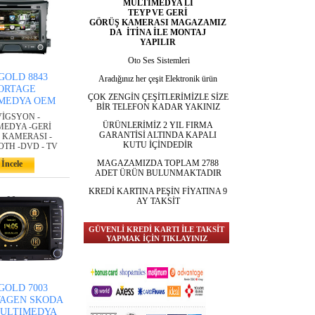
MULTİMEDYA LI
TEYP VE GERİ
GÖRÜŞ KAMERASI MAGAZAMIZ
DA İTİNA İLE MONTAJ
YAPILIR
Oto Ses Sistemleri
GOLD 8843
Aradığınız her çeşit Elektronik ürün
ORTAGE
ÇOK ZENGİN ÇEŞİTLERİMİZLE SİZE
MEDYA OEM
BİR TELEFON KADAR YAKINIZ
VİGSYON -
ÜRÜNLERİMİZ 2 YIL FIRMA
MEDYA -GERİ
GARANTİSİ ALTINDA KAPALI
 KAMERASI -
KUTU İÇİNDEDİR
TH -DVD - TV
MAGAZAMIZDA TOPLAM 2788
İncele
ADET ÜRÜN BULUNMAKTADIR
KREDİ KARTINA PEŞİN FİYATINA 9
AY TAKSİT
GÜVENLİ KREDİ KARTI İLE TAKSİT
YAPMAK İÇİN TIKLAYINIZ
GOLD 7003
AGEN SKODA
MULTIMEDYA