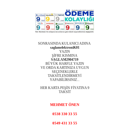
SONRASINDA KULANICI ADINA
saglamelektroniK01
YAZIN
ŞİFRE KISMINA
SAGLAM2904719
BÜYÜK HARFLE YAZIN
VE ORDA KARTINIZA UYGUN
SEÇENEKLERLE
TAKSITLENDİRMEYİ
YAPABİLİRSINIZ...
HER KARTA PEŞİN FİYATINA 9
TAKSİT
MEHMET ÖNEN
0538 330 33 55
0549 431 33 55