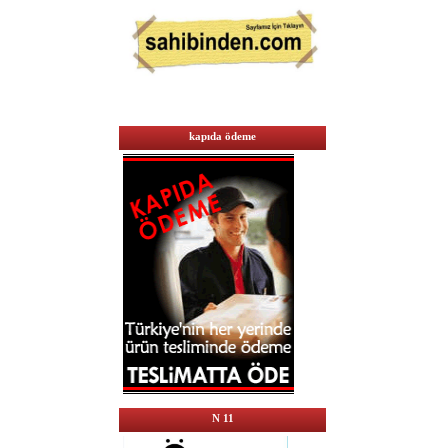
kapıda ödeme
N 11