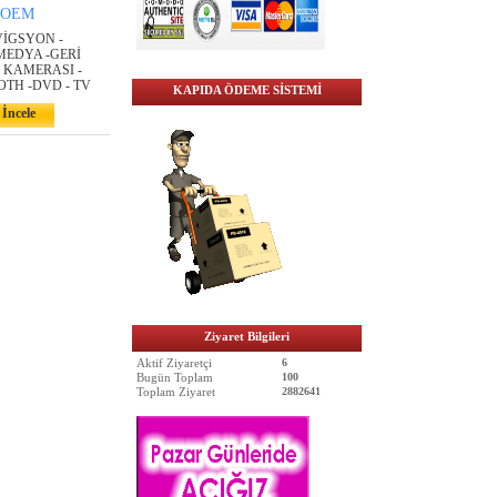
OEM
VİGSYON -
MEDYA -GERİ
 KAMERASI -
TH -DVD - TV
KAPIDA ÖDEME SİSTEMİ
İncele
Ziyaret Bilgileri
Aktif Ziyaretçi
6
Bugün Toplam
100
Toplam Ziyaret
2882641