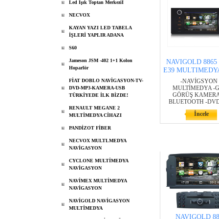
Led Işık Toptan Merkeziİ
NECVOX
KAYAN YAZI LED TABELA
İŞLERİ YAPLIR ADANA
S60
Jameson JSM -402 1+1 Kolon
NAVIGOLD 886
Hoparlör
E39 MULTIMEDY
FİAT DOBLO NAVİGASYON-TV-
-NAVİGSYON 
MULTİMEDYA -G
DVD-MP3-KAMERA-USB
GÖRÜŞ KAMERAS
TÜRKİYEDE İLK BİZDE!
BLUETOOTH -DVD
RENAULT MEGANE 2
İncele
MULTİMEDYA CİHAZI
PANDİZOT FİBER
NECVOX MULTLMEDYA
NAVİGASYON
CYCLONE MULTİMEDYA
NAVİGASYON
NAVİMEX MULTİMEDYA
NAVİGASYON
NAVİGOLD NAVİGASYON
MULTİMEDYA
NAVIGOLD 88