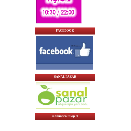
FACEBOOK
SANAL PAZAR
sahibinden takıp et