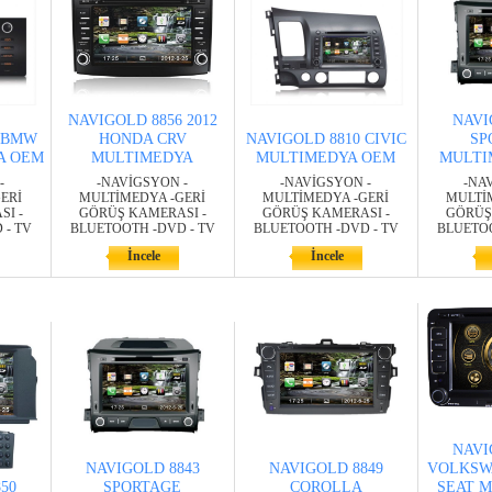
NAVIGOLD 8856 2012
NAVI
5 BMW
HONDA CRV
NAVIGOLD 8810 CIVIC
SP
A OEM
MULTIMEDYA
MULTIMEDYA OEM
MULTI
-
-NAVİGSYON -
-NAVİGSYON -
-NA
ERİ
MULTİMEDYA -GERİ
MULTİMEDYA -GERİ
MULTİ
I -
GÖRÜŞ KAMERASI -
GÖRÜŞ KAMERASI -
GÖRÜŞ
 - TV
BLUETOOTH -DVD - TV
BLUETOOTH -DVD - TV
BLUETOO
İncele
İncele
NAVI
NAVIGOLD 8843
NAVIGOLD 8849
VOLKSW
50
SPORTAGE
COROLLA
SEAT 