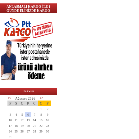
ANLAŞMALI KARGO İLE 1
GÜNDE ELİNİZDE KARGO
Takvim
<<
Ağustos 2026
>>
P
S
Ç
P
C
C
P
1
2
3
4
5
6
7
8
9
10
11
12
13
14
15
16
17
18
19
20
21
22
23
24
25
26
27
28
29
30
31