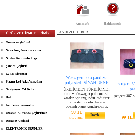
Anasayfa
Hakkımızda
PANDİZOT FİBER
ÜRÜN VE HİZMETLERİMİZ
Oto ses ve görüntü
Navıx Araç Görüntü ve Ses
NavGo Görüntülü Teyp
Şohben Çeşitleri
Ev Ses Sistemler
Wosvagen polo pandizot
Plazma Lcd Askı Aparatları
polyesterli SİYAH RENK
peugeot 30
pa
ÜRETİCİDEN TÜKETİCİYE...
Navigasyon Yol Bulucu
ürün wolkswagen polonun eski
peugeot 307 po
Dvd
kasaları için uygundur. mdf üzeri
polyester fiberdir. Kapıda
Geri Vites Kameraları
ödemeli olarak gönderebiliriz.
99 TL
Uzaktan Kumanda Çeşitlerimiz
İncele
99 TL
(KDV dahil)
Drembox Çeşitleri
ELEKTRONİK ÜRÜNLER