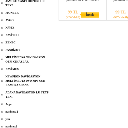
JAMESON ANFİ HOPÖRLOR
TEYP
99 TL
99 TL
PIONEER
İncele
(KDV dahil)
(KDV dahil)
AVGO
NAVİX
NAVİTECH
ZENEC
PANDİZOT
MULTİMEDYA NAVİGASYON
OEM CİHAZLAR
NAVİMEX
NEWFRON NAVİGASYON
MULTİMEDYA DVD MP3 USB
KAMERA ADANA
ADANA NAVİGASYON LU TEYP
YENI
Avgo
navimex 2
yon
navimex2