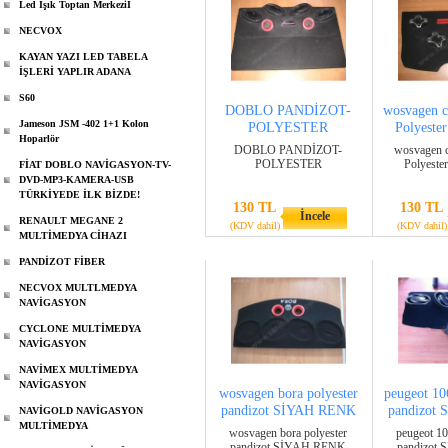
Led Işık Toptan Merkeziİ
NECVOX
KAYAN YAZI LED TABELA
İŞLERİ YAPLIR ADANA
S60
DOBLO PANDİZOT-
wosvagen c
Jameson JSM -402 1+1 Kolon
POLYESTER
Polyeste
Hoparlör
DOBLO PANDİZOT-
wosvagen c
POLYESTER
Polyeste
FİAT DOBLO NAVİGASYON-TV-
DVD-MP3-KAMERA-USB
TÜRKİYEDE İLK BİZDE!
130 TL
130 TL
İncele
RENAULT MEGANE 2
(KDV dahil)
(KDV dahil)
MULTİMEDYA CİHAZI
PANDİZOT FİBER
NECVOX MULTLMEDYA
NAVİGASYON
CYCLONE MULTİMEDYA
NAVİGASYON
NAVİMEX MULTİMEDYA
NAVİGASYON
wosvagen bora polyester
peugeot 106
pandizot SİYAH RENK
pandizot
NAVİGOLD NAVİGASYON
MULTİMEDYA
wosvagen bora polyester
peugeot 10
pandizot SİYAH RENK
pandizot