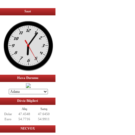
Saat
Hava Durumu
Döviz Bilgileri
Alış
Satış
Dolar
47.4548
47.6450
Euro
54.7716
54.9911
NECVOX