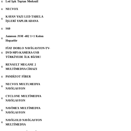
Led Işık Toptan Merkeziİ
NECVOX
KAYAN YAZI LED TABELA
İŞLERİ YAPLIR ADANA
S60
Jameson JSM -402 1+1 Kolon
Hoparlör
FİAT DOBLO NAVİGASYON-TV-
DVD-MP3-KAMERA-USB
TÜRKİYEDE İLK BİZDE!
RENAULT MEGANE 2
MULTİMEDYA CİHAZI
PANDİZOT FİBER
NECVOX MULTLMEDYA
NAVİGASYON
CYCLONE MULTİMEDYA
NAVİGASYON
NAVİMEX MULTİMEDYA
NAVİGASYON
NAVİGOLD NAVİGASYON
MULTİMEDYA