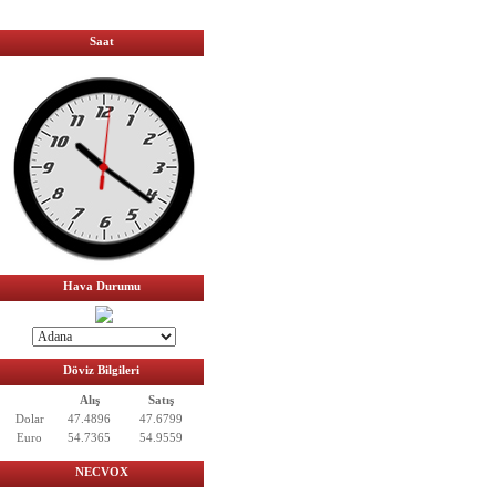
Saat
Hava Durumu
Döviz Bilgileri
Alış
Satış
Dolar
47.4896
47.6799
Euro
54.7365
54.9559
NECVOX