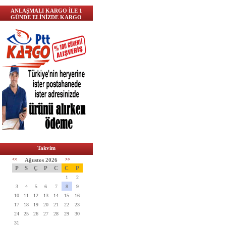
ANLAŞMALI KARGO İLE 1
GÜNDE ELİNİZDE KARGO
Takvim
<<
Ağustos 2026
>>
P
S
Ç
P
C
C
P
1
2
3
4
5
6
7
8
9
10
11
12
13
14
15
16
17
18
19
20
21
22
23
24
25
26
27
28
29
30
31