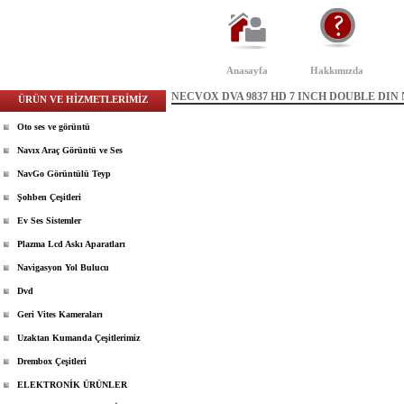
Anasayfa
Hakkımızda
NECVOX DVA 9837 HD 7 INCH DOUBLE DI
ÜRÜN VE HİZMETLERİMİZ
Oto ses ve görüntü
Navıx Araç Görüntü ve Ses
NavGo Görüntülü Teyp
Şohben Çeşitleri
Ev Ses Sistemler
Plazma Lcd Askı Aparatları
Navigasyon Yol Bulucu
Dvd
Geri Vites Kameraları
Uzaktan Kumanda Çeşitlerimiz
Drembox Çeşitleri
ELEKTRONİK ÜRÜNLER