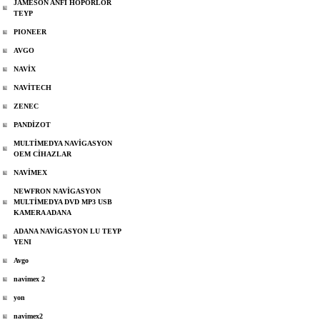
JAMESON ANFİ HOPÖRLOR
TEYP
PIONEER
AVGO
NAVİX
NAVİTECH
ZENEC
PANDİZOT
MULTİMEDYA NAVİGASYON
OEM CİHAZLAR
NAVİMEX
NEWFRON NAVİGASYON
MULTİMEDYA DVD MP3 USB
KAMERA ADANA
ADANA NAVİGASYON LU TEYP
YENI
Avgo
navimex 2
yon
navimex2