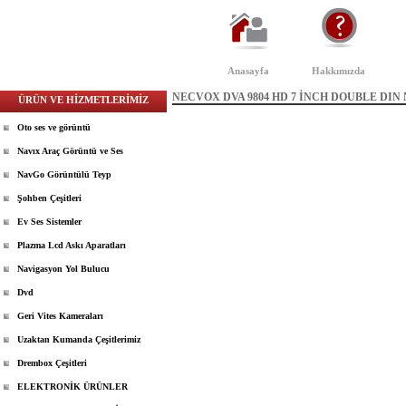
Anasayfa
Hakkımızda
NECVOX DVA 9804 HD 7 İNCH DOUBLE DI
ÜRÜN VE HİZMETLERİMİZ
Oto ses ve görüntü
Navıx Araç Görüntü ve Ses
NavGo Görüntülü Teyp
Şohben Çeşitleri
Ev Ses Sistemler
Plazma Lcd Askı Aparatları
Navigasyon Yol Bulucu
Dvd
Geri Vites Kameraları
Uzaktan Kumanda Çeşitlerimiz
Drembox Çeşitleri
ELEKTRONİK ÜRÜNLER