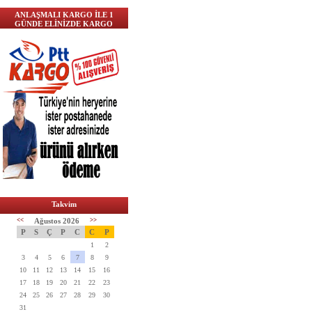
ANLAŞMALI KARGO İLE 1
GÜNDE ELİNİZDE KARGO
Takvim
<<
Ağustos 2026
>>
P
S
Ç
P
C
C
P
1
2
3
4
5
6
7
8
9
10
11
12
13
14
15
16
17
18
19
20
21
22
23
24
25
26
27
28
29
30
31