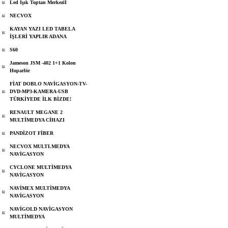
Led Işık Toptan Merkeziİ
NECVOX
KAYAN YAZI LED TABELA
İŞLERİ YAPLIR ADANA
S60
Jameson JSM -402 1+1 Kolon
Hoparlör
FİAT DOBLO NAVİGASYON-TV-
DVD-MP3-KAMERA-USB
TÜRKİYEDE İLK BİZDE!
RENAULT MEGANE 2
MULTİMEDYA CİHAZI
PANDİZOT FİBER
NECVOX MULTLMEDYA
NAVİGASYON
CYCLONE MULTİMEDYA
NAVİGASYON
NAVİMEX MULTİMEDYA
NAVİGASYON
NAVİGOLD NAVİGASYON
MULTİMEDYA