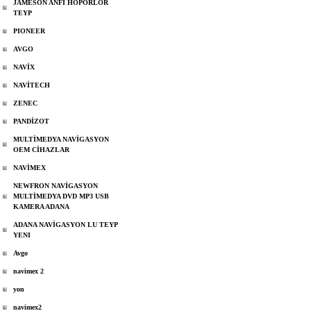
JAMESON ANFİ HOPÖRLOR
TEYP
PIONEER
AVGO
NAVİX
NAVİTECH
ZENEC
PANDİZOT
MULTİMEDYA NAVİGASYON
OEM CİHAZLAR
NAVİMEX
NEWFRON NAVİGASYON
MULTİMEDYA DVD MP3 USB
KAMERA ADANA
ADANA NAVİGASYON LU TEYP
YENI
Avgo
navimex 2
yon
navimex2