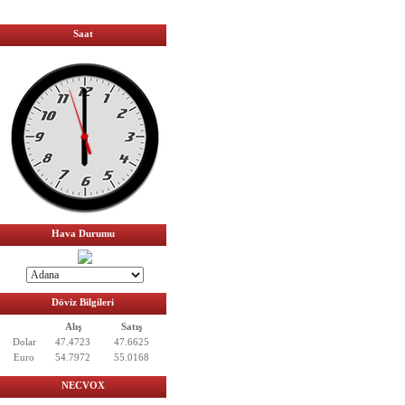
Saat
Hava Durumu
Döviz Bilgileri
Alış
Satış
Dolar
47.4723
47.6625
Euro
54.7972
55.0168
NECVOX