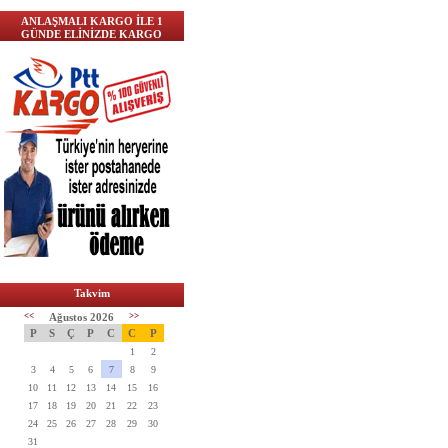
ANLAŞMALI KARGO İLE 1
GÜNDE ELİNİZDE KARGO
Takvim
<<
Ağustos 2026
>>
P
S
Ç
P
C
C
P
1
2
3
4
5
6
7
8
9
10
11
12
13
14
15
16
17
18
19
20
21
22
23
24
25
26
27
28
29
30
31