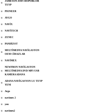
JAMESON ANFİ HOPÖRLOR
TEYP
PIONEER
AVGO
NAVİX
NAVİTECH
ZENEC
PANDİZOT
MULTİMEDYA NAVİGASYON
OEM CİHAZLAR
NAVİMEX
NEWFRON NAVİGASYON
MULTİMEDYA DVD MP3 USB
KAMERA ADANA
ADANA NAVİGASYON LU TEYP
YENI
Avgo
navimex 2
yon
navimex2