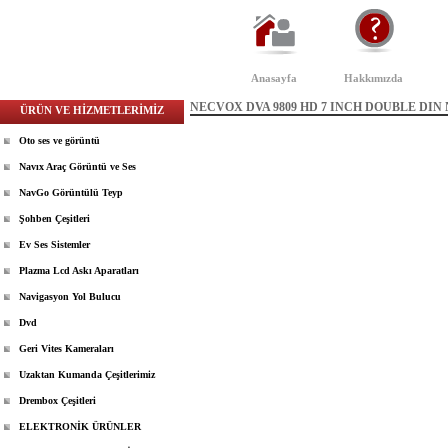
Anasayfa
Hakkımızda
NECVOX DVA 9809 HD 7 INCH DOUBLE DI
ÜRÜN VE HİZMETLERİMİZ
Oto ses ve görüntü
Navıx Araç Görüntü ve Ses
NavGo Görüntülü Teyp
Şohben Çeşitleri
Ev Ses Sistemler
Plazma Lcd Askı Aparatları
Navigasyon Yol Bulucu
Dvd
Geri Vites Kameraları
Uzaktan Kumanda Çeşitlerimiz
Drembox Çeşitleri
ELEKTRONİK ÜRÜNLER