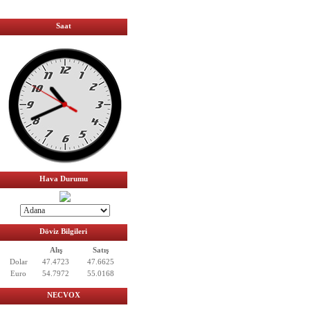
Saat
Hava Durumu
Döviz Bilgileri
Alış
Satış
Dolar
47.4723
47.6625
Euro
54.7972
55.0168
NECVOX