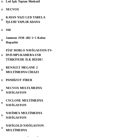
Led Işık Toptan Merkeziİ
NECVOX
KAYAN YAZI LED TABELA
İŞLERİ YAPLIR ADANA
S60
Jameson JSM -402 1+1 Kolon
Hoparlör
FİAT DOBLO NAVİGASYON-TV-
DVD-MP3-KAMERA-USB
TÜRKİYEDE İLK BİZDE!
RENAULT MEGANE 2
MULTİMEDYA CİHAZI
PANDİZOT FİBER
NECVOX MULTLMEDYA
NAVİGASYON
CYCLONE MULTİMEDYA
NAVİGASYON
NAVİMEX MULTİMEDYA
NAVİGASYON
NAVİGOLD NAVİGASYON
MULTİMEDYA